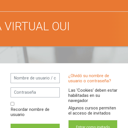
 VIRTUAL OUI
Saltar a creación de una nueva cuenta
Nombre de usuario / correo electrónico
¿Olvidó su nombre de
usuario o contraseña?
Contraseña
Las 'Cookies' deben estar
habilitadas en su
navegador
Algunos cursos permiten
Recordar nombre de
el acceso de invitados
usuario
Entrar como invitado