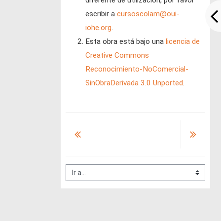
diferente de utilización, por favor
escribir a
cursoscolam@oui-
iohe.org
.
Esta obra está bajo una
licencia de
Creative Commons
Reconocimiento-NoComercial-
SinObraDerivada 3.0 Unported
.
Ir a...