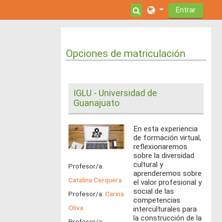
Salta al contenido principal
Selector de búsque
Entrar
Opciones de matriculación
IGLU - Universidad de
Guanajuato
En esta experiencia
de formación virtual,
reflexionaremos
sobre la diversidad
cultural y
Profesor/a:
aprenderemos sobre
Catalina Cerquera
el valor profesional y
social de las
Profesor/a:
Carina
competencias
Oliva
interculturales para
la construcción de la
Profesor/a: