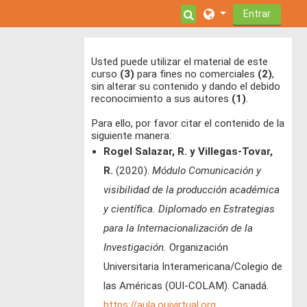
Salta al contenido principal
Selector de búsque
Entrar
Usted puede utilizar el material de este
curso
(3)
para fines no comerciales
(2)
,
sin alterar su contenido y dando el debido
reconocimiento a sus autores
(1)
.
Para ello, por favor citar el contenido de la
siguiente manera:
Rogel Salazar, R. y Villegas-Tovar,
R.
(2020).
Módulo Comunicación y
visibilidad de la producción académica
y científica.
Diplomado en Estrategias
para la Internacionalización de la
Investigación.
Organización
Universitaria Interamericana/Colegio de
las Américas (OUI-COLAM). Canadá.
https://aula.ouivirtual.org
.